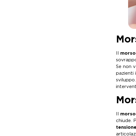
Mor
Il
morso
sovrappo
Se non v
pazienti
sviluppo.
interven
Mor
Il
morso
chiude. 
tension
articolaz