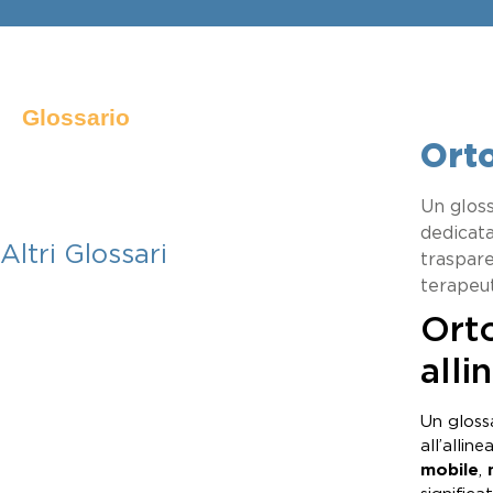
Glossario
Ort
Un glos
dedicata
Altri Glossari
traspare
terapeut
Orto
alli
Un gloss
all’allin
mobile
,