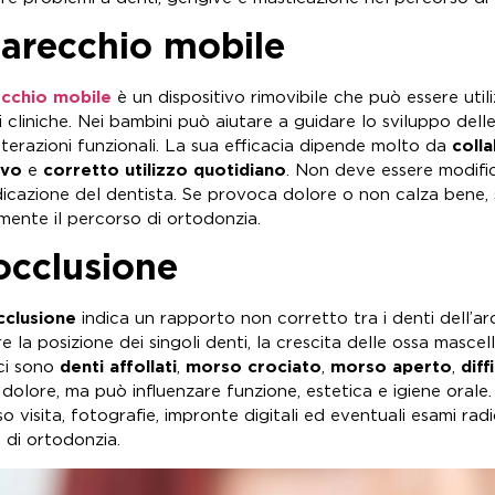
arecchio mobile
cchio mobile
è un dispositivo rimovibile che può essere utili
i cliniche. Nei bambini può aiutare a guidare lo sviluppo dell
lterazioni funzionali. La sua efficacia dipende molto da
coll
ivo
e
corretto utilizzo quotidiano
. Non deve essere modific
dicazione del dentista. Se provoca dolore o non calza bene, 
mente il percorso di ortodonzia.
occlusione
cclusione
indica un rapporto non corretto tra i denti dell’arc
e la posizione dei singoli denti, la crescita delle ossa mascell
 ci sono
denti affollati
,
morso crociato
,
morso aperto
,
diff
dolore, ma può influenzare funzione, estetica e igiene orale.
o visita, fotografie, impronte digitali ed eventuali esami rad
 di ortodonzia.