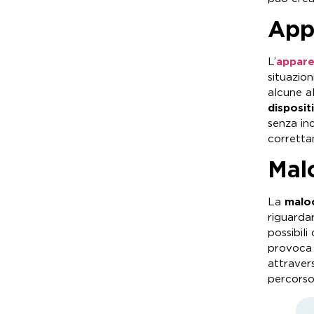
App
L’
appare
situazion
alcune a
disposit
senza in
corretta
Mal
La
malo
riguardar
possibili
provoca 
attravers
percorso