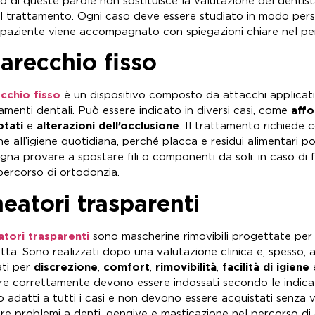
to di queste parole non sostituisce la valutazione del dentist
l trattamento. Ogni caso deve essere studiato in modo perso
l paziente viene accompagnato con spiegazioni chiare nel p
arecchio fisso
cchio fisso
è un dispositivo composto da attacchi applicati 
amenti dentali. Può essere indicato in diversi casi, come
affo
otati
e
alterazioni dell’occlusione
. Il trattamento richiede c
e all’igiene quotidiana, perché placca e residui alimentari p
na provare a spostare fili o componenti da soli: in caso di f
 percorso di ortodonzia.
neatori trasparenti
eatori trasparenti
sono mascherine rimovibili progettate per
tta. Sono realizzati dopo una valutazione clinica e, spesso, 
ti per
discrezione
,
comfort
,
rimovibilità
,
facilità di igiene
re correttamente devono essere indossati secondo le indicaz
 adatti a tutti i casi e non devono essere acquistati senza
re problemi a denti, gengive e masticazione nel percorso di