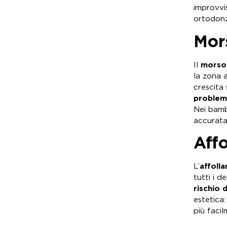
improvvi
ortodonz
Mor
Il
morso
la zona a
crescita 
problemi
Nei bamb
accurata
Aff
L’
affoll
tutti i d
rischio d
estetica
più facil