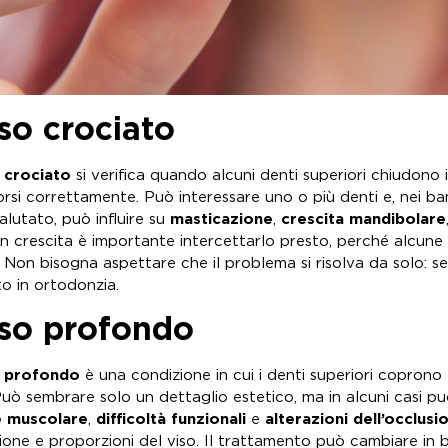
so crociato
 crociato
si verifica quando alcuni denti superiori chiudono i
rsi correttamente. Può interessare uno o più denti e, nei bam
alutato, può influire su
masticazione
,
crescita mandibolare
 in crescita è importante intercettarlo presto, perché alcune
 Non bisogna aspettare che il problema si risolva da solo: se
to in ortodonzia.
so profondo
 profondo
è una condizione in cui i denti superiori coprono
Può sembrare solo un dettaglio estetico, ma in alcuni casi p
e muscolare
,
difficoltà funzionali
e
alterazioni dell’occlusi
ione e proporzioni del viso. Il trattamento può cambiare in ba