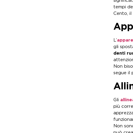
significa
tempi de
Cento, i
App
L’
appare
gli spost
denti ru
attenzion
Non bisog
segue il
Alli
Gli
allin
più corre
apprezza
funziona
Non sono
può crea