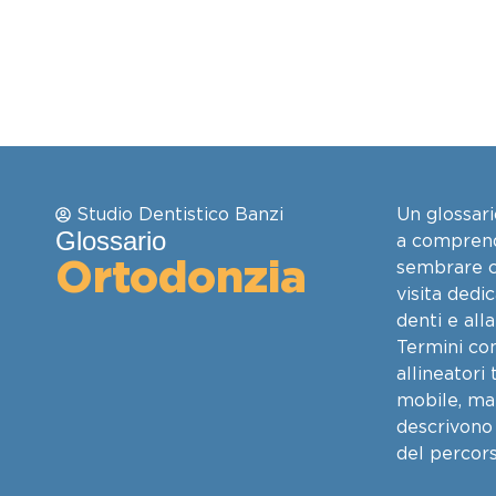
Studio Dentistico Banzi
Un glossari
Glossario
a comprend
Ortodonzia
sembrare c
visita dedi
denti e alla
Termini co
allineatori
mobile, ma
descrivono 
del percors