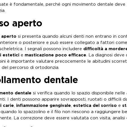
sate è fondamentale, perché ogni movimento dentale deve es
ia.
so aperto
 aperto
si presenta quando alcuni denti non entrano in cont
nteriore o posteriore e può essere collegato a fattori come ab
scheletrica. I segnali possono includere
difficoltà a morder
 estetici
e
masticazione poco efficace
. La diagnosi deve d
ini è importante valutare precocemente le abitudini scorrett
 del percorso di ortodonzia.
ollamento dentale
amento dentale
si verifica quando lo spazio disponibile nelle
enti. I denti possono apparire sovrapposti, ruotati o difficili 
i carie
,
infiammazione gengivale
,
estetica del sorriso
e
st
: quando lo spazzolino e il filo non riescono a raggiungere 
mente. La correzione deve essere valutata con visita, analisi de