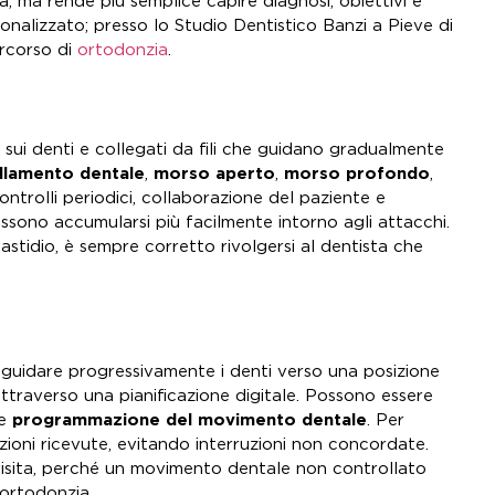
a, ma rende più semplice capire diagnosi, obiettivi e
nalizzato; presso lo Studio Dentistico Banzi a Pieve di
ercorso di
ortodonzia
.
sui denti e collegati da fili che guidano gradualmente
llamento dentale
,
morso aperto
,
morso profondo
,
ontrolli periodici, collaborazione del paziente e
ossono accumularsi più facilmente intorno agli attacchi.
astidio, è sempre corretto rivolgersi al dentista che
 guidare progressivamente i denti verso una posizione
attraverso una pianificazione digitale. Possono essere
e
programmazione del movimento dentale
. Per
ioni ricevute, evitando interruzioni non concordate.
 visita, perché un movimento dentale non controllato
 ortodonzia.