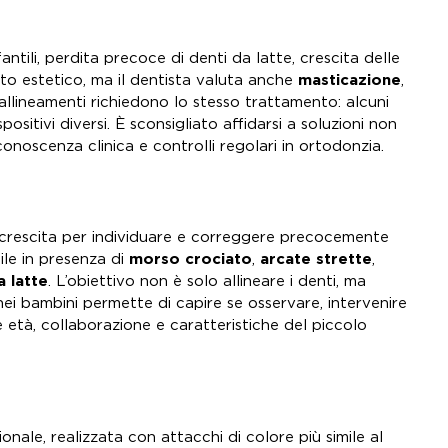
tili, perdita precoce di denti da latte, crescita delle
tto estetico, ma il dentista valuta anche
masticazione
,
isallineamenti richiedono lo stesso trattamento: alcuni
ispositivi diversi. È sconsigliato affidarsi a soluzioni non
onoscenza clinica e controlli regolari in ortodonzia.
a crescita per individuare e correggere precocemente
ile in presenza di
morso crociato
,
arcate strette
,
a latte
. L’obiettivo non è solo allineare i denti, ma
nei bambini permette di capire se osservare, intervenire
 età, collaborazione e caratteristiche del piccolo
onale, realizzata con attacchi di colore più simile al