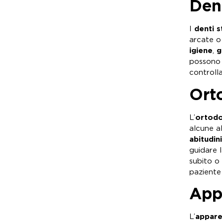
Dent
I
denti s
arcate o 
igiene
,
g
possono 
controlla
Orto
L’
ortodo
alcune al
abitudini
guidare 
subito o
paziente
App
L’
appare