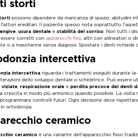
i storti
torti
possono dipendere da mancanza di spazio, abitudini infan
fattori ereditari. Il paziente spesso nota soprattutto l’aspe
engive
,
usura dentale
e
stabilità del sorriso
. Non tutti i d
essere corretti con
apparecchi fissi
, altri con allineatori o d
te o a mascherine senza diagnosi. Spostare i denti richiede c
donzia intercettiva
nzia intercettiva
riguarda i trattamenti eseguiti durante l
terazioni dello sviluppo dentale o scheletrico. Può essere ut
 viziate
,
respirazione orale
e
perdita precoce dei denti d
la crescita in modo più armonico quando possibile. La visita 
 programmare controlli futuri. Ogni decisione deve rispettare
 in ortodonzia.
arecchio ceramico
cchio ceramico
è una variante dell’apparecchio fisso tradizi