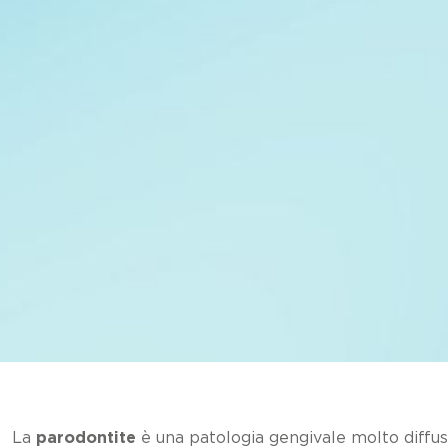
La
parodontite
è una patologia gengivale molto diffus