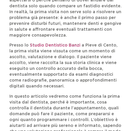
aspettarsi o perché pensano di dover andare dal
dentista solo quando compare un fastidio evidente.
In realtà, la prima visita non serve solo a risolvere un
problema già presente: è anche il primo passo per
prevenire disturbi futuri, mantenere denti e gengive
in salute e affrontare eventuali trattamenti con
maggiore consapevolezza.
Presso lo
Studio Dentistico Banzi
a Pieve di Cento,
la prima visita viene vissuta come un momento di
ascolto, valutazione e dialogo. Il paziente viene
accolto, viene raccolta la sua storia clinica e viene
eseguito un controllo accurato della bocca,
eventualmente supportato da esami diagnostici
come radiografie, panoramica o approfondimenti
digitali quando necessari.
In questo articolo vedremo come funziona la prima
visita dal dentista, perché è importante, cosa
controlla il dentista durante l’appuntamento, quali
domande può fare il paziente, come prepararsi e
ogni quanto programmare i controlli. L’obiettivo è
aiutarti ad arrivare più sereno e informato, sapendo